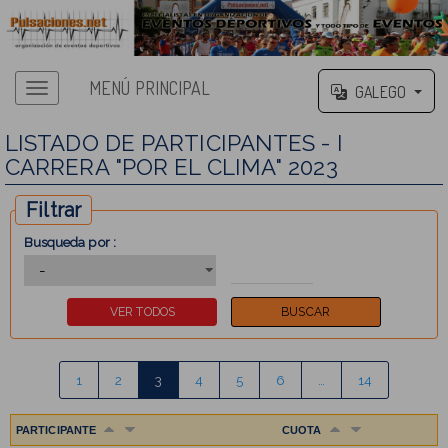
MENÚ PRINCIPAL
GALEGO
LISTADO DE PARTICIPANTES - I
CARRERA "POR EL CLIMA" 2023
Filtrar
Busqueda por :
1
2
3
4
5
6
…
14
PARTICIPANTE
CUOTA