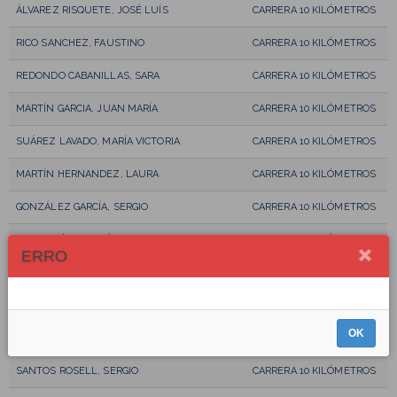
ÁLVAREZ RISQUETE, JOSÉ LUÍS
CARRERA 10 KILÓMETROS
RICO SANCHEZ, FAUSTINO
CARRERA 10 KILÓMETROS
REDONDO CABANILLAS, SARA
CARRERA 10 KILÓMETROS
MARTÍN GARCIA, JUAN MARÍA
CARRERA 10 KILÓMETROS
SUÁREZ LAVADO, MARÍA VICTORIA
CARRERA 10 KILÓMETROS
MARTÍN HERNANDEZ, LAURA
CARRERA 10 KILÓMETROS
GONZÁLEZ GARCÍA, SERGIO
CARRERA 10 KILÓMETROS
CASTREJÓN GONZÁLEZ, JAVIER
CARRERA 10 KILÓMETROS
ERRO
TIRADO GUTIÉRREZ, MARCOS
CARRERA 10 KILÓMETROS
BENITO LARA, SILVIA
CARRERA 10 KILÓMETROS
OK
CAMACHO RUIZ, EVA
CARRERA 10 KILÓMETROS
SANTOS ROSELL, SERGIO
CARRERA 10 KILÓMETROS