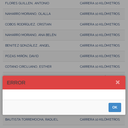
FLORES GUILLEN, ANTONIO
CARRERA 10 KILÓMETROS
NAHARRO MORIANO, OLALLA
CARRERA 10 KILÓMETROS
COBOS RODRÍGUEZ, CRISTIAN
CARRERA 10 KILÓMETROS
NAHARRO MORIANO, ANA BELÉN
CARRERA 10 KILÓMETROS
BENITEZ GONZÁLEZ, ANGEL
CARRERA 10 KILÓMETROS
POZAS MIRÓN, DAVID
CARRERA 10 KILÓMETROS
COTANO CIRCUJANO, ESTHER
CARRERA 10 KILÓMETROS
IGLESIAS MORICHE, JUAN MIGUEL
CARRERA 10 KILÓMETROS
ERROR
COTANO ARGÜELLO, FERNANDO
CARRERA 10 KILÓMETROS
ESPINOSA GRAGERA, FRANCISCO
CARRERA 10 KILÓMETROS
OK
DE LAS CASAS RODRÍGUEZ, LUIS MIGUEL
CARRERA 10 KILÓMETROS
BAUTISTA TORREMOCHA, RAQUEL
CARRERA 10 KILÓMETROS