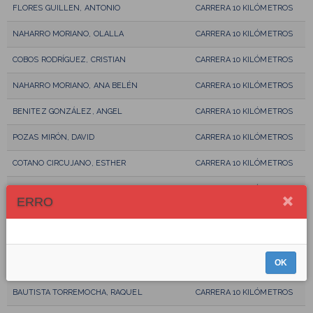
FLORES GUILLEN, ANTONIO
CARRERA 10 KILÓMETROS
NAHARRO MORIANO, OLALLA
CARRERA 10 KILÓMETROS
COBOS RODRÍGUEZ, CRISTIAN
CARRERA 10 KILÓMETROS
NAHARRO MORIANO, ANA BELÉN
CARRERA 10 KILÓMETROS
BENITEZ GONZÁLEZ, ANGEL
CARRERA 10 KILÓMETROS
POZAS MIRÓN, DAVID
CARRERA 10 KILÓMETROS
COTANO CIRCUJANO, ESTHER
CARRERA 10 KILÓMETROS
IGLESIAS MORICHE, JUAN MIGUEL
CARRERA 10 KILÓMETROS
ERRO
COTANO ARGÜELLO, FERNANDO
CARRERA 10 KILÓMETROS
ESPINOSA GRAGERA, FRANCISCO
CARRERA 10 KILÓMETROS
OK
DE LAS CASAS RODRÍGUEZ, LUIS MIGUEL
CARRERA 10 KILÓMETROS
BAUTISTA TORREMOCHA, RAQUEL
CARRERA 10 KILÓMETROS