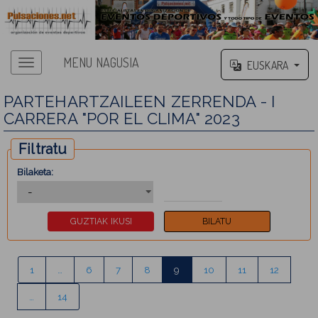
MENU NAGUSIA
EUSKARA
PARTEHARTZAILEEN ZERRENDA - I
CARRERA "POR EL CLIMA" 2023
Filtratu
Bilaketa:
1
…
6
7
8
9
10
11
12
…
14