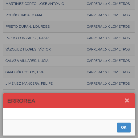
MARTINEZ CORZO, JOSE ANTONIO
CARRERA 10 KILÓMETROS
POCIÑO BRIOA, MARIA
CARRERA 10 KILÓMETROS
PRIETO DURAN, LOURDES
CARRERA 10 KILÓMETROS
PUEYO GONZALEZ, RAFAEL
CARRERA 10 KILÓMETROS
VÁZQUEZ FLORES, VÍCTOR
CARRERA 10 KILÓMETROS
CALAZA VILLARES, LUCIA
CARRERA 10 KILÓMETROS
GARDUÑO COBOS, EVA
CARRERA 10 KILÓMETROS
JIMÉNEZ MANCERA, FELIPE
CARRERA 10 KILÓMETROS
BURGUILLOS RAMOS, MARÍA JOSÉ
CARRERA 10 KILÓMETROS
ERROREA
VIDAL RODRIGUEZ, FRANCISCO JAVIER
CARRERA 10 KILÓMETROS
GUERRERO RUBIALEZ, JUAN EMILIO
CARRERA 10 KILÓMETROS
OK
MORENO GOMEZ, JESUS
CARRERA 10 KILÓMETROS