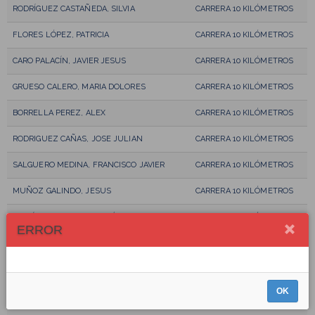
RODRÍGUEZ CASTAÑEDA, SILVIA
CARRERA 10 KILÓMETROS
FLORES LÓPEZ, PATRICIA
CARRERA 10 KILÓMETROS
CARO PALACÍN, JAVIER JESUS
CARRERA 10 KILÓMETROS
GRUESO CALERO, MARIA DOLORES
CARRERA 10 KILÓMETROS
BORRELLA PEREZ, ALEX
CARRERA 10 KILÓMETROS
RODRIGUEZ CAÑAS, JOSE JULIAN
CARRERA 10 KILÓMETROS
SALGUERO MEDINA, FRANCISCO JAVIER
CARRERA 10 KILÓMETROS
MUÑOZ GALINDO, JESUS
CARRERA 10 KILÓMETROS
GARCÍA AMAYA, JUAN JOSÉ
CARRERA 10 KILÓMETROS
ERROR
GARCÍA CHAVERO, JUAN LUIS
CARRERA 10 KILÓMETROS
LOPEZ GARCÍA, FRANCISCO JAVIER
CARRERA 10 KILÓMETROS
OK
ARDILA GALLARDO, INMACULADA
CARRERA 10 KILÓMETROS