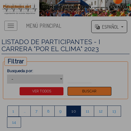
MENÚ PRINCIPAL
ESPAÑOL
LISTADO DE PARTICIPANTES - I
CARRERA "POR EL CLIMA" 2023
Filtrar
Busqueda por:
1
…
7
8
9
10
11
12
13
14