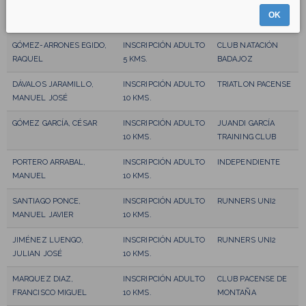
CORCHADO CHAMIZO,
INSCRIPCIÓN ADULTO
CLUB NATACIÓN DE
OK
MARIA
5 KMS.
BADAJOZ
GÓMEZ-ARRONES EGIDO,
INSCRIPCIÓN ADULTO
CLUB NATACIÓN
RAQUEL
5 KMS.
BADAJOZ
DÁVALOS JARAMILLO,
INSCRIPCIÓN ADULTO
TRIATLON PACENSE
MANUEL JOSÉ
10 KMS.
GÓMEZ GARCÍA, CÉSAR
INSCRIPCIÓN ADULTO
JUANDI GARCÍA
10 KMS.
TRAINING CLUB
PORTERO ARRABAL,
INSCRIPCIÓN ADULTO
INDEPENDIENTE
MANUEL
10 KMS.
SANTIAGO PONCE,
INSCRIPCIÓN ADULTO
RUNNERS UNI2
MANUEL JAVIER
10 KMS.
JIMÉNEZ LUENGO,
INSCRIPCIÓN ADULTO
RUNNERS UNI2
JULIAN JOSÉ
10 KMS.
MARQUEZ DIAZ,
INSCRIPCIÓN ADULTO
CLUB PACENSE DE
FRANCISCO MIGUEL
10 KMS.
MONTAÑA