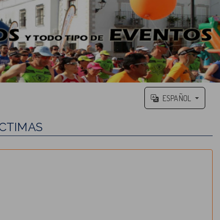
ESPAÑOL
ÍCTIMAS