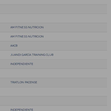
AM FITNESS NUTRICION
AM FITNESS NUTRICION
AACB
JUANDI GARCÍA TRAINING CLUB
INDEPENDIENTE
TRIATLON PACENSE
INDEPENDIENTE