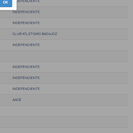
INDEPENDIENTE
OK
INDEPENDIENTE
INDEPENDIENTE
CLUB ATLETISMO BADAJOZ
INDEPENDIENTE
INDEPENDIENTE
INDEPENDIENTE
INDEPENDIENTE
AACB