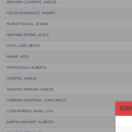
RONCERO CLEMENTE, CARLOS
COLON DOMINGUEZ, ANDRES
MUÑOZ FANJUL, ÁLVARO
SANTIAGO BUENO, JESUS
CRUZ LIAÑO, BELÉN
HANKE, HEIDI
MATEOS GALA, ALBERTO
HUERTAS, VANESA
SÁNCHEZ MORUNO, CARLOS
CARMONA QUINTANA, JUAN CARLOS
ER
LEÓN MORENO, ÁNGEL LUIS
MARTIN MICHARET, ALBERTO