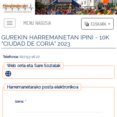
MENU NAGUSIA
EUSKARA
GUREKIN HARREMANETAN IPINI - 10K
"CIUDAD DE CORIA" 2023
Telefonoa:
627 93 16 27
Web orria eta Sare Sozialak
Harremanetarako posta elektronikoa
Izena:
*