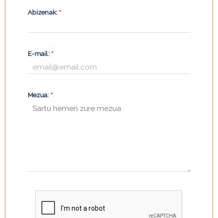
Abizenak:
*
E-mail:
*
Mezua:
*