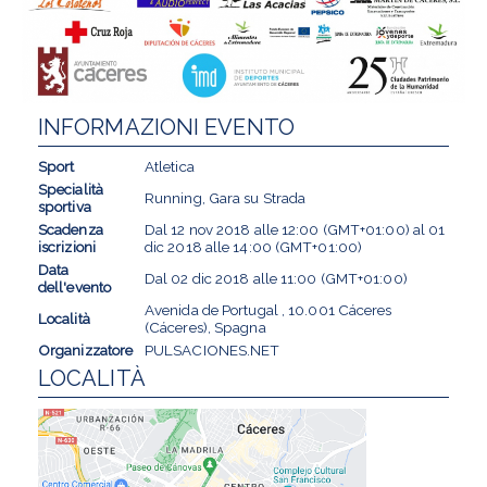
INFORMAZIONI EVENTO
Sport
Atletica
Specialità
Running, Gara su Strada
sportiva
Scadenza
Dal
12 nov 2018
alle
12:00 (GMT+01:00)
al
01
iscrizioni
dic 2018
alle
14:00 (GMT+01:00)
Data
Dal
02 dic 2018
alle
11:00 (GMT+01:00)
dell'evento
Avenida de Portugal , 10.001 Cáceres
Località
(Cáceres), Spagna
Organizzatore
PULSACIONES.NET
LOCALITÀ