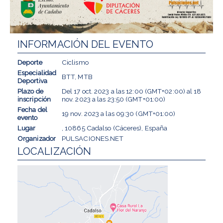
INFORMACIÓN DEL EVENTO
Deporte
Ciclismo
Especialidad
BTT, MTB
Deportiva
Plazo de
Del
17 oct. 2023
a las
12:00 (GMT+02:00)
al
18
inscripción
nov. 2023
a las
23:50 (GMT+01:00)
Fecha del
19 nov. 2023
a las
09:30 (GMT+01:00)
evento
Lugar
, 10865 Cadalso (Cáceres), España
Organizador
PULSACIONES.NET
LOCALIZACIÓN