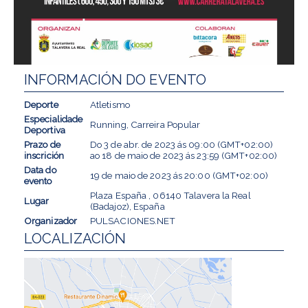
INFORMACIÓN DO EVENTO
Deporte
Atletismo
Especialidade
Running, Carreira Popular
Deportiva
Prazo de
Do
3 de abr. de 2023
ás
09:00 (GMT+02:00)
inscrición
ao
18 de maio de 2023
ás
23:59 (GMT+02:00)
Data do
19 de maio de 2023
ás
20:00 (GMT+02:00)
evento
Plaza España , 06140 Talavera la Real
Lugar
(Badajoz), España
Organizador
PULSACIONES.NET
LOCALIZACIÓN