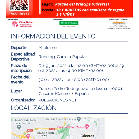
INFORMACIÓN DEL EVENTO
Deporte
Atletismo
Especialidad
Running, Carrera Popular
Deportiva
Plazo de
Del
9 jun. 2022
a las
12:00 (GMT+02:00)
al
29
inscripción
oct. 2022
a las
14:00 (GMT+02:00)
Fecha del
30 oct. 2022
a las
10:00 (GMT+01:00)
evento
Trasera Pedro Rodriguez d Ledesma , 10001
Lugar
Cáceres (Cáceres), España
Organizador
PULSACIONES.NET
LOCALIZACIÓN