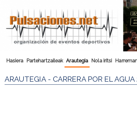
Hasiera
Partehartzaileak
Arautegia
Nola iritsi
Harremane
ARAUTEGIA - CARRERA POR EL AGUA 