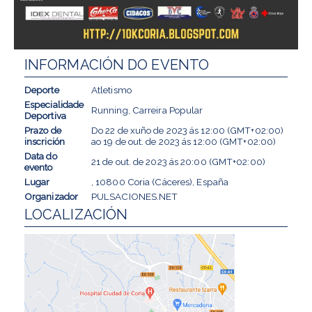
INFORMACIÓN DO EVENTO
Deporte
Atletismo
Especialidade
Running, Carreira Popular
Deportiva
Prazo de
Do
22 de xuño de 2023
ás
12:00 (GMT+02:00)
inscrición
ao
19 de out. de 2023
ás
12:00 (GMT+02:00)
Data do
21 de out. de 2023
ás
20:00 (GMT+02:00)
evento
Lugar
, 10800 Coria (Cáceres), España
Organizador
PULSACIONES.NET
LOCALIZACIÓN