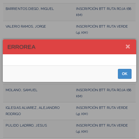
BARRIENTOS DIEGO, MIGUEL
INSCRIPCIÓN BTT RUTA ROJA (68
KM)
VALERIO RAMOS, JORGE
INSCRIPCIÓN BTT RUTA VERDE
(41 KM)
SIMÓN BLANCO, OLGA
INSCRIPCIÓN RUTA SENDERISTA
ERROREA
MEJÍAS FLORES, JOSÉ ANTONIO
INSCRIPCIÓN RUTA SENDERISTA
GAGO MANGAS, IRENE
INSCRIPCIÓN RUTA SENDERISTA
OK
MACEDO ALONSO, ALEJANDRO JOSÉ
INSCRIPCIÓN RUTA SENDERISTA
MOLANO, SAMUEL
INSCRIPCIÓN BTT RUTA ROJA (68
KM)
IGLESIAS ALVAREZ, ALEJANDRO
INSCRIPCIÓN BTT RUTA VERDE
RODRIGO
(41 KM)
PULIDO LADRRO, JESUS
INSCRIPCIÓN BTT RUTA VERDE
(41 KM)