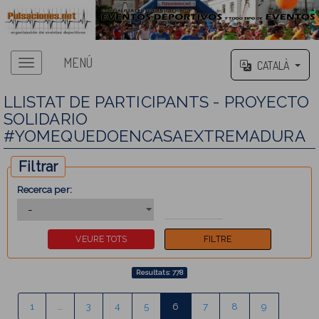
MENÚ
CATALÀ
LLISTAT DE PARTICIPANTS - PROYECTO
SOLIDARIO
#YOMEQUEDOENCASAEXTREMADURA
Filtrar
Recerca per:
Resultats: 778
1
…
3
4
5
6
7
8
9