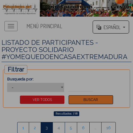
MENÚ PRINCIPAL
ESPAÑOL
LISTADO DE PARTICIPANTES -
PROYECTO SOLIDARIO
#YOMEQUEDOENCASAEXTREMADURA
Filtrar
Busqueda por:
Resultados: 778
1
2
3
4
5
6
…
16