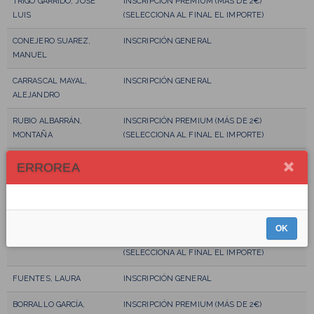
TRIGO GARRIDO, JOSE
INSCRIPCIÓN PREMIUM (MÁS DE 2€)
LUIS
(SELECCIONA AL FINAL EL IMPORTE)
CONEJERO SUAREZ,
INSCRIPCIÓN GENERAL
MANUEL
CARRASCAL MAYAL,
INSCRIPCIÓN GENERAL
ALEJANDRO
RUBIO ALBARRÁN,
INSCRIPCIÓN PREMIUM (MÁS DE 2€)
MONTAÑA
(SELECCIONA AL FINAL EL IMPORTE)
NGUEMA ONDO, IONE
INSCRIPCIÓN GENERAL
ERROREA
LÓPEZ SORIANO, ABEL
INSCRIPCIÓN GENERAL
MANZANO, ANA
INSCRIPCIÓN GENERAL
OK
BLANCO CIUDAD, JUAN
INSCRIPCIÓN PREMIUM (MÁS DE 2€)
(SELECCIONA AL FINAL EL IMPORTE)
FUENTES, LAURA
INSCRIPCIÓN GENERAL
BORRALLO GARCÍA,
INSCRIPCIÓN PREMIUM (MÁS DE 2€)