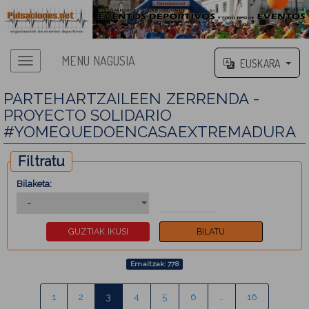
MENU NAGUSIA
EUSKARA
PARTEHARTZAILEEN ZERRENDA -
PROYECTO SOLIDARIO
#YOMEQUEDOENCASAEXTREMADURA
Filtratu
Bilaketa:
Emaitzak: 778
1
2
3
4
5
6
…
16