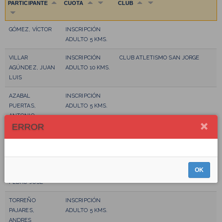
PARTICIPANTE
CUOTA
CLUB
GÓMEZ, VÍCTOR
INSCRIPCIÓN
ADULTO 5 KMS.
VILLAR
INSCRIPCIÓN
CLUB ATLETISMO SAN JORGE
AGÚNDEZ, JUAN
ADULTO 10 KMS.
LUIS
AZABAL
INSCRIPCIÓN
PUERTAS,
ADULTO 5 KMS.
ANTONIO
ERROR
BOND, KRISTIN
INSCRIPCIÓN
INDEPENDIENTE
ADULTO 5 KMS.
ÁLVAREZ
INSCRIPCIÓN
INDEPENDIENTE
OK
RODRÍGUEZ,
ADULTO 5 KMS.
PEDRO JOSÉ
TORREÑO
INSCRIPCIÓN
PAJARES,
ADULTO 5 KMS.
ANDRES