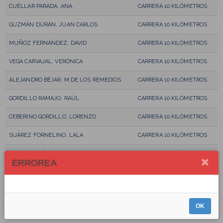
CUÉLLAR PARADA, ANA
CARRERA 10 KILÓMETROS
GUZMÁN DURÁN, JUAN CARLOS
CARRERA 10 KILÓMETROS
MUÑOZ FERNÁNDEZ, DAVID
CARRERA 10 KILÓMETROS
VEGA CARVAJAL, VERÓNICA
CARRERA 10 KILÓMETROS
ALEJANDRO BÉJAR, M DE LOS REMEDIOS
CARRERA 10 KILÓMETROS
GORDILLO RAMAJO, RAÚL
CARRERA 10 KILÓMETROS
CEBERINO GORDILLO, LORENZO
CARRERA 10 KILÓMETROS
SUÁREZ FORNELINO, LALA
CARRERA 10 KILÓMETROS
LIBERAL SUÁREZ, SANDRA
CARRERA 10 KILÓMETROS
ERROREA
PACHECO AGUDO, CARLOS
CARRERA 10 KILÓMETROS
GARCIA DIAZ, MARIO
CARRERA 10 KILÓMETROS
OK
DIAZ FRANCO, DIEGO
CARRERA 10 KILÓMETROS