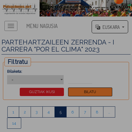
MENU NAGUSIA
EUSKARA
PARTEHARTZAILEEN ZERRENDA - I
CARRERA "POR EL CLIMA" 2023
Filtratu
Bilaketa:
1
2
3
4
5
6
7
8
…
14