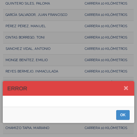
QUINTERO SILES, PALOMA
CARRERA 10 KILÓMETROS
GARCÍA SALVADOR, JUAN FRANCISCO
CARRERA 10 KILÓMETROS
PÉREZ PÉREZ, MANUEL
CARRERA 10 KILÓMETROS
CINTAS BORREGO, TONI
CARRERA 10 KILÓMETROS
SANCHEZ VIDAL, ANTONIO
CARRERA 10 KILÓMETROS
MONGE BENÍTEZ, EMILIO
CARRERA 10 KILÓMETROS
REYES BERMEJO, INMACULADA
CARRERA 10 KILÓMETROS
CARO SOSA, PEDRO
CARRERA 10 KILÓMETROS
ERROR
GARCIA TOBIAS, MANUEL
CARRERA 10 KILÓMETROS
MARTÍNEZ FERNÁNDEZ, ALBERTO
CARRERA 10 KILÓMETROS
OK
BUENAVIDA SANTIAGO, TOMÁS
CARRERA 10 KILÓMETROS
CHAMIZO TAPIA, MARIANO
CARRERA 10 KILÓMETROS