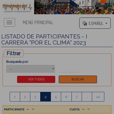
MENÚ PRINCIPAL
ESPAÑOL
LISTADO DE PARTICIPANTES - I
CARRERA "POR EL CLIMA" 2023
Filtrar
Busqueda por:
1
2
3
4
5
6
7
…
14
PARTICIPANTE
CUOTA