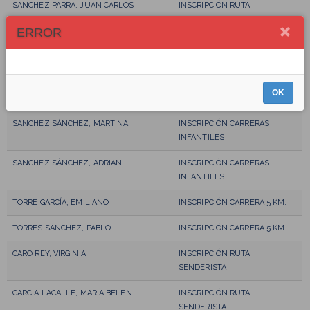
SANCHEZ PARRA, JUAN CARLOS
INSCRIPCIÓN RUTA
SENDERISTA
ERROR
PALACIN HERRERO, IGNACIO
INSCRIPCIÓN RUTA
SENDERISTA
MERINO PÉREZ, MARISOL
INSCRIPCIÓN RUTA
OK
SENDERISTA
SANCHEZ SÁNCHEZ, MARTINA
INSCRIPCIÓN CARRERAS
INFANTILES
SANCHEZ SÁNCHEZ, ADRIAN
INSCRIPCIÓN CARRERAS
INFANTILES
TORRE GARCÍA, EMILIANO
INSCRIPCIÓN CARRERA 5 KM.
TORRES SÁNCHEZ, PABLO
INSCRIPCIÓN CARRERA 5 KM.
CARO REY, VIRGINIA
INSCRIPCIÓN RUTA
SENDERISTA
GARCIA LACALLE, MARIA BELEN
INSCRIPCIÓN RUTA
SENDERISTA