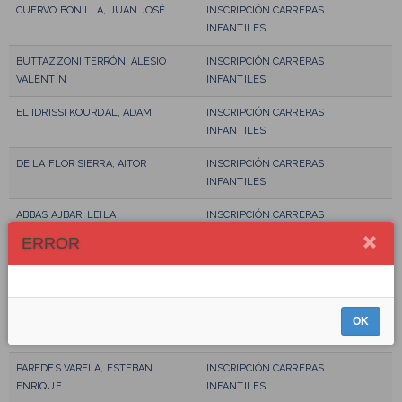
CUERVO BONILLA, JUAN JOSÉ
INSCRIPCIÓN CARRERAS
INFANTILES
BUTTAZZONI TERRÓN, ALESIO
INSCRIPCIÓN CARRERAS
VALENTÍN
INFANTILES
EL IDRISSI KOURDAL, ADAM
INSCRIPCIÓN CARRERAS
INFANTILES
DE LA FLOR SIERRA, AITOR
INSCRIPCIÓN CARRERAS
INFANTILES
ABBAS AJBAR, LEILA
INSCRIPCIÓN CARRERAS
INFANTILES
ERROR
PÉREZ PARRA, ABEL
INSCRIPCIÓN CARRERAS
INFANTILES
MORALES OLIVER, MARÍA
INSCRIPCIÓN CARRERAS
OK
INFANTILES
PAREDES VARELA, ESTEBAN
INSCRIPCIÓN CARRERAS
ENRIQUE
INFANTILES